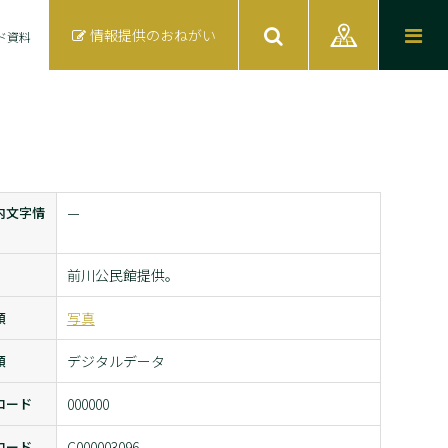
情報提供のおねがい
ド資料
内文字情
ー
前川公民館提供。
類
写真
類
デジタルデータ
コード
000000
コード
C000003096