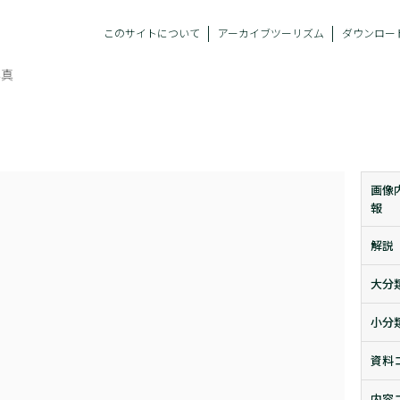
このサイトについて
アーカイブツーリズム
ダウンロー
写真
画像
報
解説
大分
小分
資料
内容