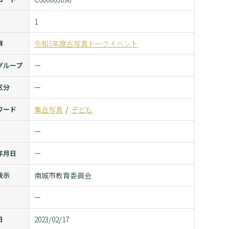
1
群
令和3年度古写真トークイベント
グループ
ー
区分
ー
ワード
集合写真
子ども
ー
年月日
ー
表示
南城市教育委員会
ー
日
2023/02/17