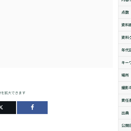
点数
資料
資料
年代
キー
場所
撮影
像を拡大できます
責任
出典
公開