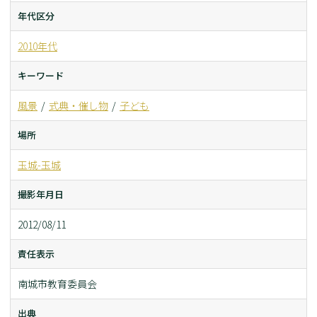
年代区分
2010年代
キーワード
風景
式典・催し物
子ども
場所
玉城-玉城
撮影年月日
2012/08/11
責任表示
南城市教育委員会
出典