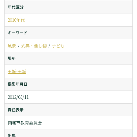
年代区分
2010年代
キーワード
風景
式典・催し物
子ども
場所
玉城-玉城
撮影年月日
2012/08/11
責任表示
南城市教育委員会
出典