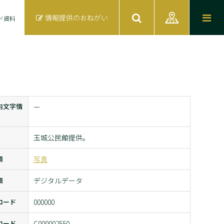
情報提供のおねがい
ド資料
内文字情
ー
玉城公民館提供。
類
写真
類
デジタルデータ
コード
000000
コード
C000002550