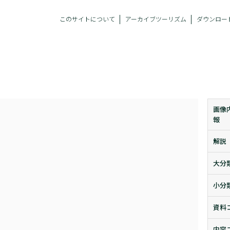
このサイトについて
アーカイブツーリズム
ダウンロー
画像
報
解説
大分
小分
資料
内容