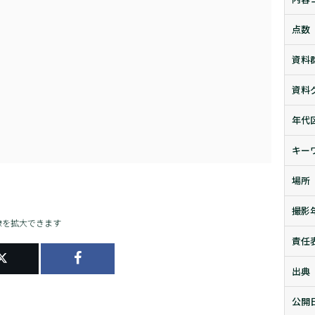
点数
資料
資料
年代
キー
場所
撮影
像を拡大できます
責任
出典
公開