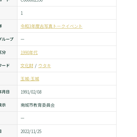
1
群
令和3年度古写真トークイベント
グループ
ー
区分
1990年代
ワード
文化財
ウタキ
玉城-玉城
年月日
1991/02/08
表示
南城市教育委員会
ー
日
2022/11/25