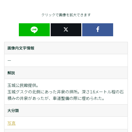
クリックで画像を拡大できます
画像内文字情報
ー
解説
玉城公民館提供。
玉城グスクの北側にあった井泉の拝所。深さ1.6メートル程の石
積みの井泉があったが、車道整備の際に埋められた。
大分類
写真