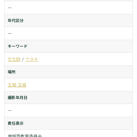
ー
年代区分
ー
キーワード
文化財
ウタキ
場所
玉城-玉城
撮影年月日
ー
責任表示
南城市教育委員会