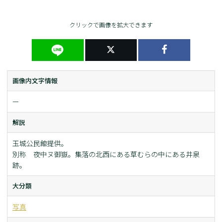
クリックで画像を拡大できます
画像内文字情報
ー
解説
玉城公民館提供。
別称 夜中ヌ御嶽。集落の北西にある草むらの中にある井泉
跡。
大分類
写真