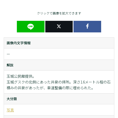
クリックで画像を拡大できます
画像内文字情報
ー
解説
玉城公民館提供。
玉城グスクの北側にあった井泉の拝所。深さ1.6メートル程の石
積みの井泉があったが、車道整備の際に埋められた。
大分類
写真