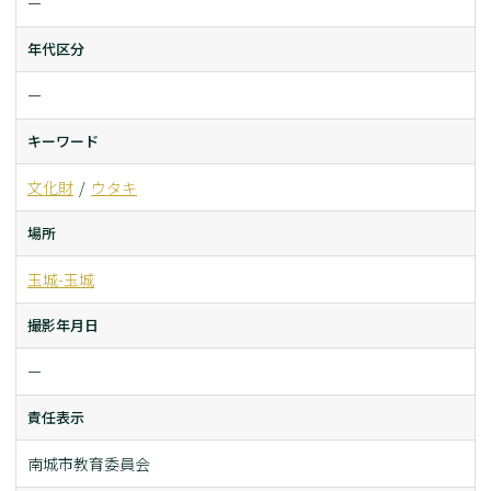
ー
年代区分
ー
キーワード
文化財
ウタキ
場所
玉城-玉城
撮影年月日
ー
責任表示
南城市教育委員会