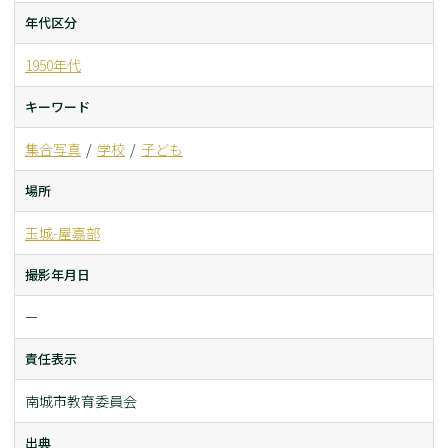
年代区分
1950年代
キーワード
集合写真
学校
子ども
場所
玉城-屋嘉部
撮影年月日
ー
責任表示
南城市教育委員会
出典