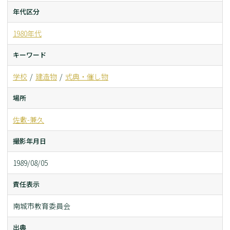
年代区分
1980年代
キーワード
学校
建造物
式典・催し物
場所
佐敷-兼久
撮影年月日
1989/08/05
責任表示
南城市教育委員会
出典