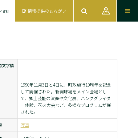
情報提供のおねがい
ド資料
内文字情
ー
1990年11月3日と4日に、町政施行10周年を記念
して開催された。新開球場をメイン会場とし
て、郷土芸能の演舞や文化展、ハンググライダ
ー体験、花火大会など、多様なプログラムが催
された。
類
写真