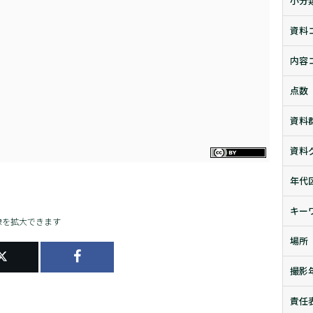
小分
資料
内容
点数
資料
資料
年代
キー
像を拡大できます
場所
撮影
責任