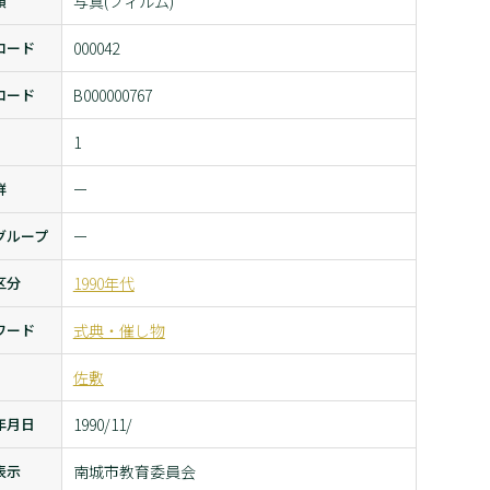
類
写真(フィルム)
コード
000042
コード
B000000767
1
群
ー
グループ
ー
区分
1990年代
ワード
式典・催し物
佐敷
年月日
1990/11/
表示
南城市教育委員会