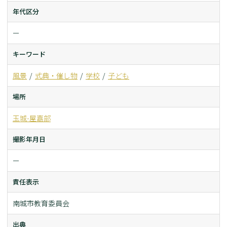
年代区分
ー
キーワード
風景
式典・催し物
学校
子ども
場所
玉城-屋嘉部
撮影年月日
ー
責任表示
南城市教育委員会
出典