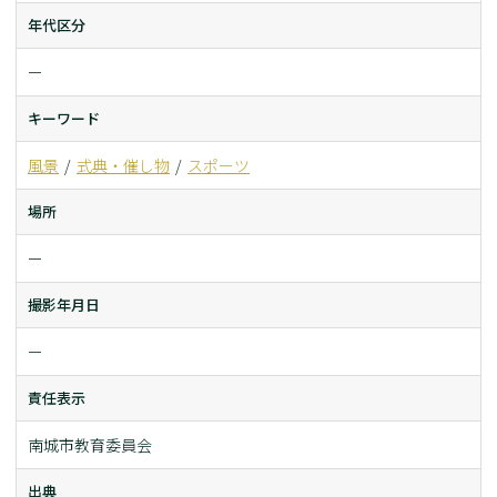
年代区分
ー
キーワード
風景
式典・催し物
スポーツ
場所
ー
撮影年月日
ー
責任表示
南城市教育委員会
出典