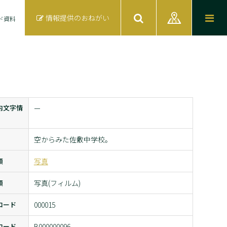
情報提供のおねがい
ド資料
内文字情
ー
空からみた佐敷中学校。
類
写真
類
写真(フィルム)
コード
000015
コード
B000000096