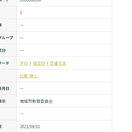
1
群
ー
グループ
ー
区分
ー
ワード
学校
建造物
空撮写真
佐敷-兼久
年月日
ー
表示
南城市教育委員会
ー
日
2021/09/01