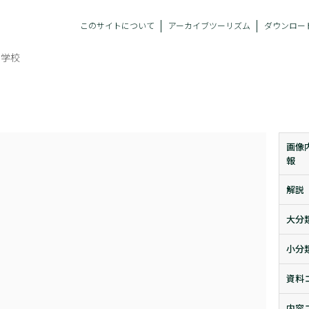
このサイトについて
アーカイブツーリズム
ダウンロー
中学校
画像
報
解説
大分
小分
資料
内容