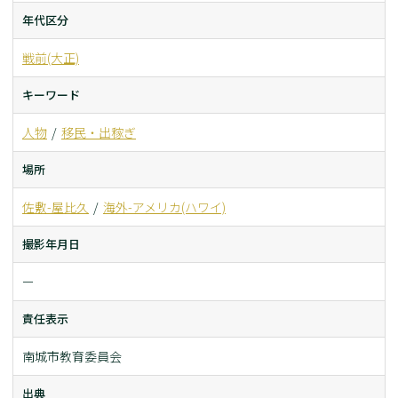
年代区分
戦前(大正)
キーワード
人物
移民・出稼ぎ
場所
佐敷-屋比久
海外-アメリカ(ハワイ)
撮影年月日
ー
責任表示
南城市教育委員会
出典