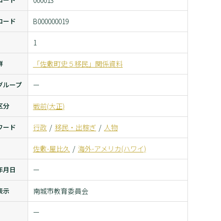
000013
コード
B000000019
1
群
「佐敷町史５移民」関係資料
グループ
ー
区分
戦前(大正)
ワード
行政
移民・出稼ぎ
人物
佐敷-屋比久
海外-アメリカ(ハワイ)
年月日
ー
表示
南城市教育委員会
ー