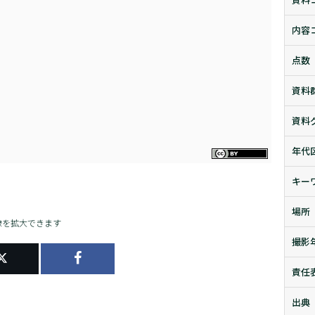
内容
点数
資料
資料
年代
キー
場所
像を拡大できます
撮影
責任
出典