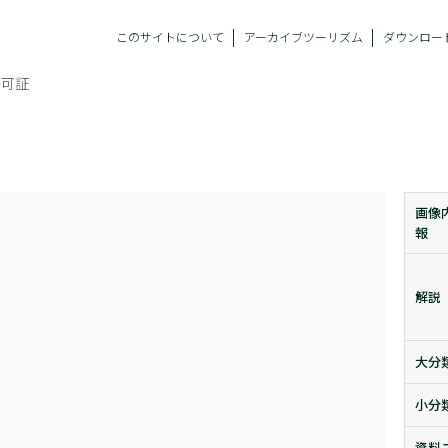
このサイトについて
アーカイブツーリズム
ダウンロー
許可証
画像
報
解説
大分
小分
資料