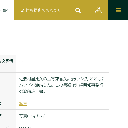
情報提供のおねがい
ド資料
内文字情
ー
佐敷村屋比久の玉寄兼言氏。妻(ウシ氏)とともに
ハワイへ渡航した。この書類は沖縄県知事発行
の渡航許可書。
類
写真
類
写真(フィルム)
コード