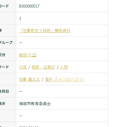
コード
B000000017
1
群
「佐敷町史５移民」関係資料
グループ
ー
区分
戦前(大正)
ワード
行政
移民・出稼ぎ
人物
佐敷-屋比久
海外-アメリカ(ハワイ)
年月日
ー
表示
南城市教育委員会
ー