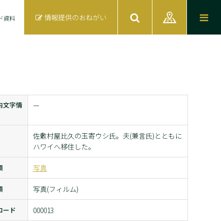
情報提供のおねがい
ド資料
内文字情
ー
佐敷村屋比久の玉寄ウシ氏。夫(兼言氏)とともに
ハワイへ移住した。
類
写真
類
写真(フィルム)
コード
000013