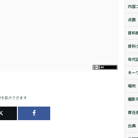
内容
点数
資料
資料
年代
キー
場所
像を拡大できます
撮影
責任
出典