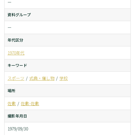
ー
資料グループ
ー
年代区分
1970年代
キーワード
スポーツ
式典・催し物
学校
場所
佐敷
佐敷-佐敷
撮影年月日
1979/09/30