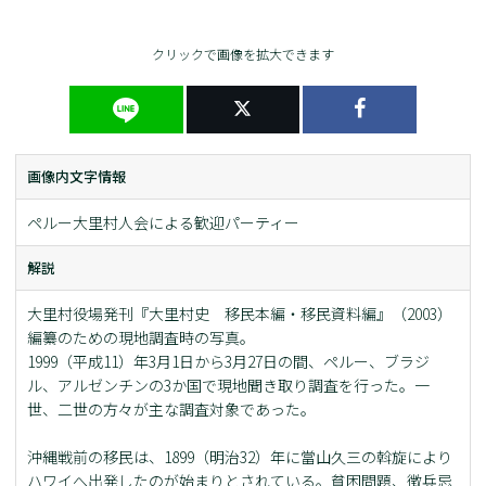
クリックで画像を拡大できます
画像内文字情報
ペルー大里村人会による歓迎パーティー
解説
大里村役場発刊『大里村史 移民本編・移民資料編』（2003）
編纂のための現地調査時の写真。
1999（平成11）年3月1日から3月27日の間、ペルー、ブラジ
ル、アルゼンチンの3か国で現地聞き取り調査を行った。一
世、二世の方々が主な調査対象であった。
沖縄戦前の移民は、1899（明治32）年に當山久三の斡旋により
ハワイへ出発したのが始まりとされている。貧困問題、徴兵忌