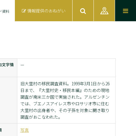
情報提供のおねがい
ド資料
内文字情
ー
旧大里村の移民調査資料。1999年3月1日から26
日まで、『大里村史・移民本編』のための現地
調査が南米三か国で実施された。アルゼンチン
では、ブエノスアイレス市やロサリオ市に住む
大里村の出身者や、その子孫を対象に聞き取り
調査がおこなわれた。
類
写真