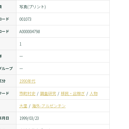
類
写真(プリント)
コード
001073
コード
A000004798
1
群
ー
グループ
ー
区分
1990年代
ワード
市町村史
調査研究
移民・出稼ぎ
人物
大里
海外-アルゼンチン
年月日
1999/03/23