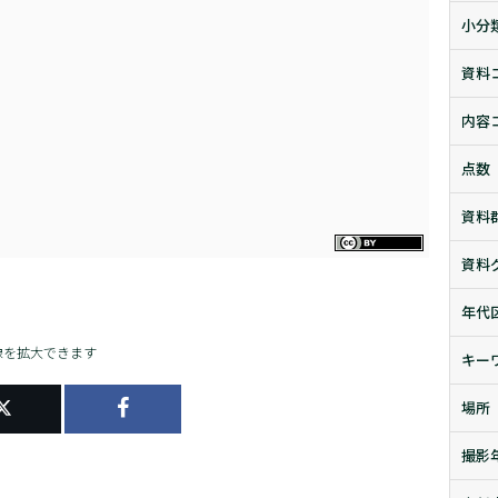
小分
資料
内容
点数
資料
資料
年代
像を拡大できます
キー
場所
撮影