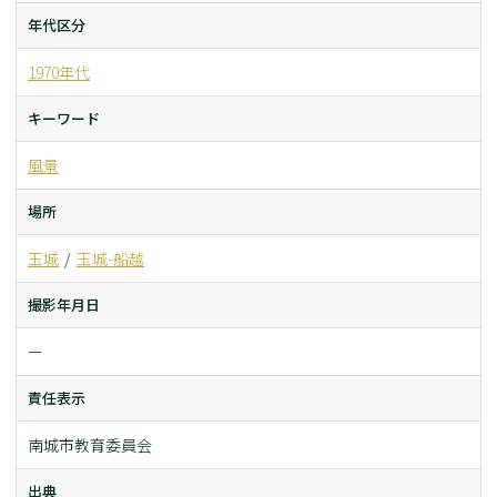
年代区分
1970年代
キーワード
風景
場所
玉城
玉城-船越
撮影年月日
ー
責任表示
南城市教育委員会
出典