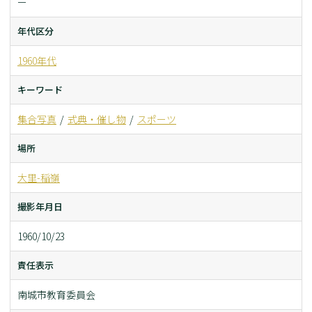
ー
年代区分
1960年代
キーワード
集合写真
式典・催し物
スポーツ
場所
大里-稲嶺
撮影年月日
1960/10/23
責任表示
南城市教育委員会