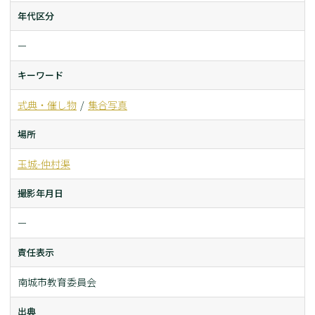
年代区分
ー
キーワード
式典・催し物
集合写真
場所
玉城-仲村渠
撮影年月日
ー
責任表示
南城市教育委員会
出典