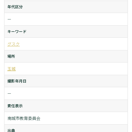
年代区分
ー
キーワード
グスク
場所
玉城
撮影年月日
ー
責任表示
南城市教育委員会
出典