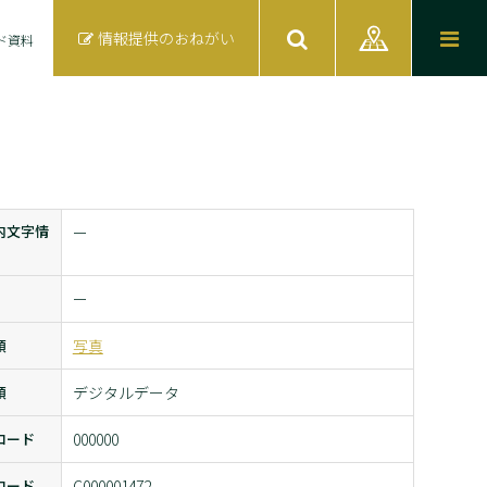
情報提供のおねがい
ド資料
内文字情
ー
ー
類
写真
類
デジタルデータ
コード
000000
コード
C000001472