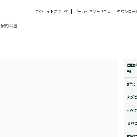
このサイトについて
アーカイブツーリズム
ダウンロー
部按司の墓
画像
報
解説
大分
小分
資料
内容