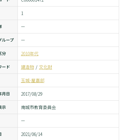
1
群
ー
グループ
ー
区分
2010年代
ワード
建造物
文化財
玉城-屋嘉部
年月日
2017/08/29
表示
南城市教育委員会
ー
日
2021/06/14