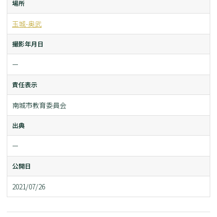
場所
玉城-奥武
撮影年月日
ー
責任表示
南城市教育委員会
出典
ー
公開日
2021/07/26