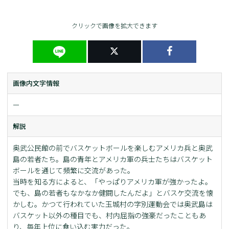
クリックで画像を拡大できます
画像内文字情報
ー
解説
奥武公民館の前でバスケットボールを楽しむアメリカ兵と奥武
島の若者たち。島の青年とアメリカ軍の兵士たちはバスケット
ボールを通じて頻繁に交流があった。
当時を知る方によると、「やっぱりアメリカ軍が強かったよ。
でも、島の若者もなかなか健闘したんだよ」とバスケ交流を懐
かしむ。かつて行われていた玉城村の字別運動会では奥武島は
バスケット以外の種目でも、村内屈指の強豪だったこともあ
り、毎年上位に食い込む実力だった。