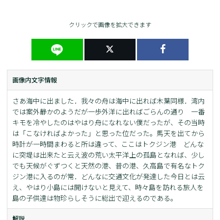
クリックで画像を拡大できます
画像内文字情報
さあ海中に出ました．我々の舟は海中に出れば木葉同様．湾内
では案外静かのようだが一歩外洋に出ればごらんの通り 一番
キモを冷やしたのはやはり舟になれない僕だったが、その当時
は「こなければよかった」と思った位だった。馬天を出てから
時計が一時間まわると所は違って、ここはトクジン港 どんな
に突堤は出来たと云え波の荒い太平洋上の孤島となれば、少し
でも天候がぐずつくと天然の港、昔の港、久高島で有名なトク
ジン港に入るのが常．どんなに交通文化が発達した今日とは云
え、やはり小島には開けないと見えて、時々島を訪れる旅人を
島の子供達は物珍らしそうに総出で迎えるのである。
解説