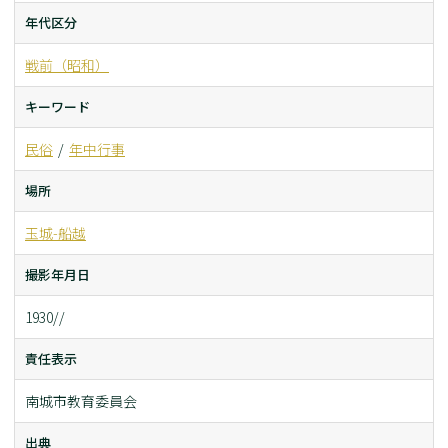
年代区分
戦前（昭和）
キーワード
民俗
年中行事
場所
玉城-船越
撮影年月日
1930//
責任表示
南城市教育委員会
出典