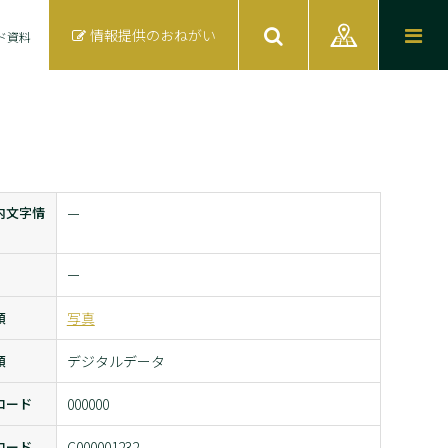
情報提供のおねがい
ド資料
内文字情
ー
ー
類
写真
類
デジタルデータ
コード
000000
コード
C000001232