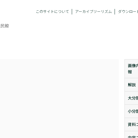
このサイトについて
アーカイブツーリズム
ダウンロー
公民館
画像
報
解説
大分
小分
資料
内容