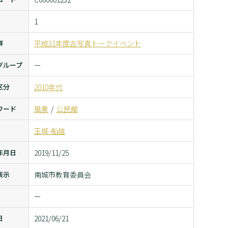
1
群
平成31年度古写真トークイベント
グループ
ー
区分
2010年代
ワード
風景
公民館
玉城-船越
年月日
2019/11/25
表示
南城市教育委員会
ー
日
2021/06/21