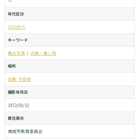
ー
年代区分
1970年代
キーワード
集合写真
式典・催し物
場所
佐敷-手登根
撮影年月日
1972/03/13
責任表示
南城市教育委員会