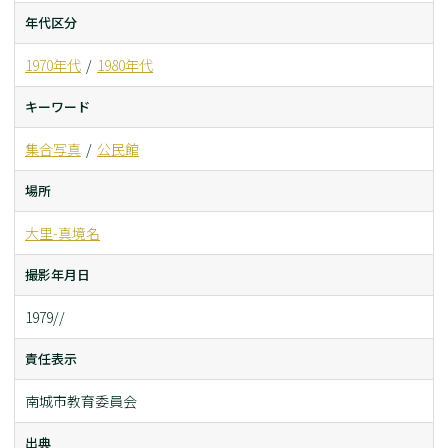
年代区分
1970年代
1980年代
キーワード
集合写真
公民館
場所
大里-真境名
撮影年月日
1979//
責任表示
南城市教育委員会
出典