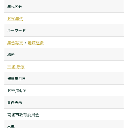
年代区分
1950年代
キーワード
集合写真
地域組織
場所
玉城-新原
撮影年月日
1955/04/03
責任表示
南城市教育委員会
出典