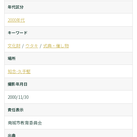
年代区分
2000年代
キーワード
文化財
ウタキ
式典・催し物
場所
知念-久手堅
撮影年月日
2000/11/30
責任表示
南城市教育委員会
出典