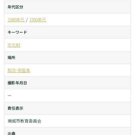
年代区分
1980年代
1990年代
キーワード
文化財
場所
知念-安座真
撮影年月日
ー
責任表示
南城市教育委員会
出典