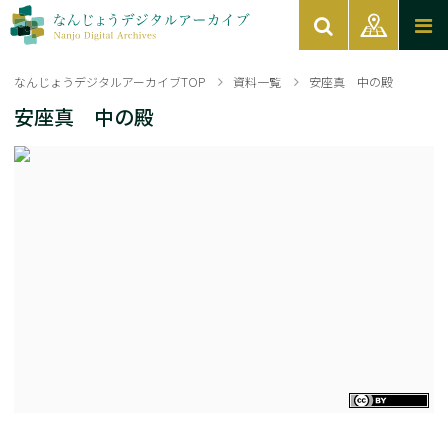
なんじょうデジタルアーカイブTOP
資料一覧
安座真 中の殿
安座真 中の殿