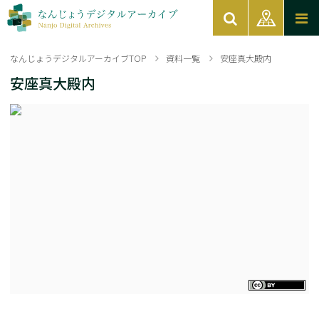
なんじょうデジタルアーカイブTOP
資料一覧
安座真大殿内
安座真大殿内