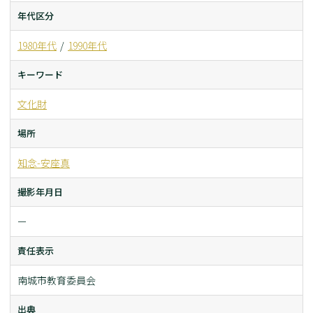
年代区分
1980年代
1990年代
キーワード
文化財
場所
知念-安座真
撮影年月日
ー
責任表示
南城市教育委員会
出典