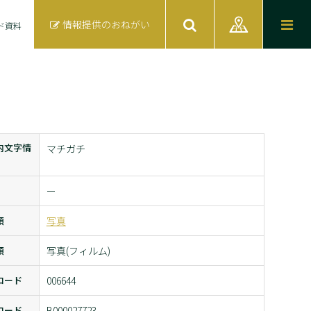
情報提供のおねがい
ド資料
内文字情
マチガチ
ー
類
写真
類
写真(フィルム)
コード
006644
コード
B000027723