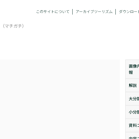
このサイトについて
アーカイブツーリズム
ダウンロー
泊（マチガチ）
画像
報
解説
大分
小分
資料
内容