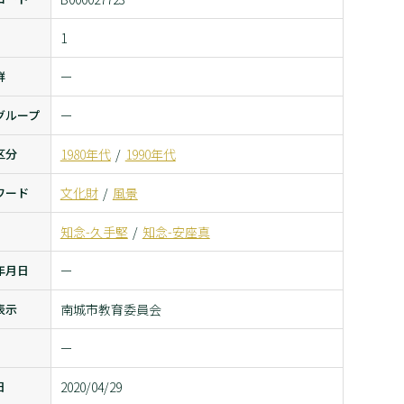
1
群
ー
グループ
ー
区分
1980年代
1990年代
ワード
文化財
風景
知念-久手堅
知念-安座真
年月日
ー
表示
南城市教育委員会
ー
日
2020/04/29