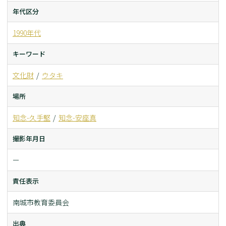
年代区分
1990年代
キーワード
文化財
ウタキ
場所
知念-久手堅
知念-安座真
撮影年月日
ー
責任表示
南城市教育委員会
出典