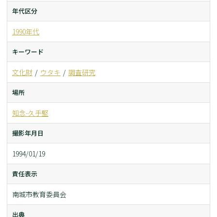
年代区分
1990年代
キーワード
文化財
ウタキ
調査研究
場所
知念-久手堅
撮影年月日
1994/01/19
責任表示
南城市教育委員会
出典