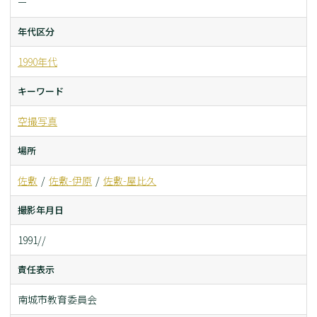
ー
年代区分
1990年代
キーワード
空撮写真
場所
佐敷
佐敷-伊原
佐敷-屋比久
撮影年月日
1991//
責任表示
南城市教育委員会