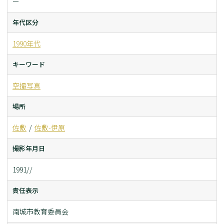
ー
年代区分
1990年代
キーワード
空撮写真
場所
佐敷
佐敷-伊原
撮影年月日
1991//
責任表示
南城市教育委員会