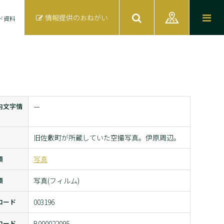
情報提供のおねがい
ド資料
内文字情
ー
旧佐敷町が所蔵していた空撮写真。伊原周辺。
類
写真
類
写真(フィルム)
コード
003196
コード
B000022095