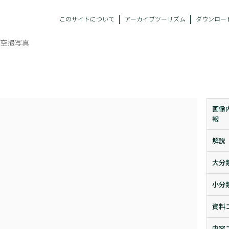
このサイトについて
アーカイブツーリズム
ダウンロー
町空撮写真
画像
報
解説
大分
小分
資料
内容