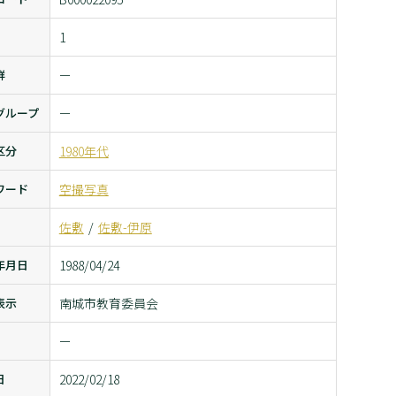
1
群
ー
グループ
ー
区分
1980年代
ワード
空撮写真
佐敷
佐敷-伊原
年月日
1988/04/24
表示
南城市教育委員会
ー
日
2022/02/18