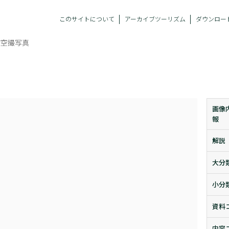
このサイトについて
アーカイブツーリズム
ダウンロー
町空撮写真
画像
報
解説
大分
小分
資料
内容