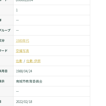
1
群
ー
グループ
ー
区分
1980年代
ワード
空撮写真
佐敷
佐敷-伊原
年月日
1988/04/24
表示
南城市教育委員会
ー
日
2022/02/18