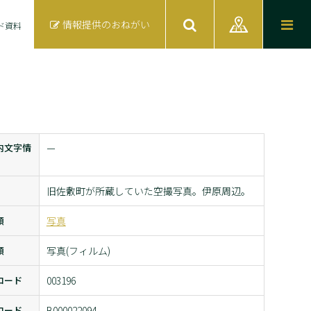
情報提供のおねがい
ド資料
内文字情
ー
旧佐敷町が所蔵していた空撮写真。伊原周辺。
類
写真
類
写真(フィルム)
コード
003196
コード
B000022094