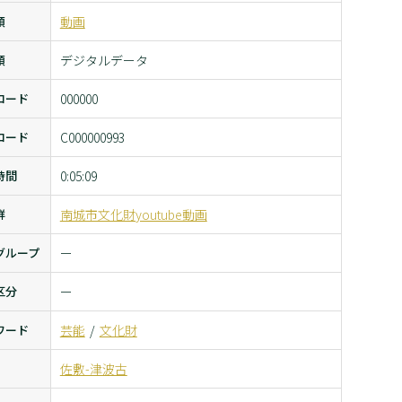
類
動画
類
デジタルデータ
コード
000000
コード
C000000993
時間
0:05:09
群
南城市文化財youtube動画
グループ
ー
区分
ー
ワード
芸能
文化財
佐敷-津波古