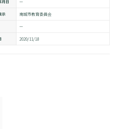
年月日
ー
表示
南城市教育委員会
ー
日
2020/11/18