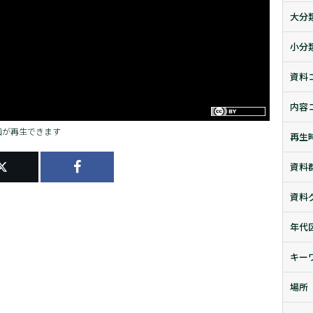
大分
小分
資料
内容
画が再生できます
再生
資料
資料
年代
キー
場所