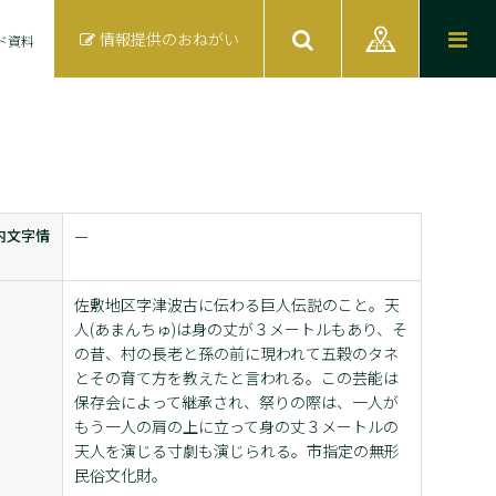
情報提供のおねがい
ド資料
内文字情
ー
佐敷地区字津波古に伝わる巨人伝説のこと。天
人(あまんちゅ)は身の丈が３メートルもあり、そ
の昔、村の長老と孫の前に現われて五穀のタネ
とその育て方を教えたと言われる。この芸能は
保存会によって継承され、祭りの際は、一人が
もう一人の肩の上に立って身の丈３メートルの
天人を演じる寸劇も演じられる。市指定の無形
民俗文化財。