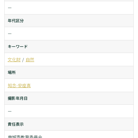
ー
年代区分
ー
キーワード
文化財
自然
場所
知念-安座真
撮影年月日
ー
責任表示
南城市教育委員会