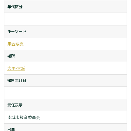
年代区分
ー
キーワード
集合写真
場所
大里-大城
撮影年月日
ー
責任表示
南城市教育委員会
出典