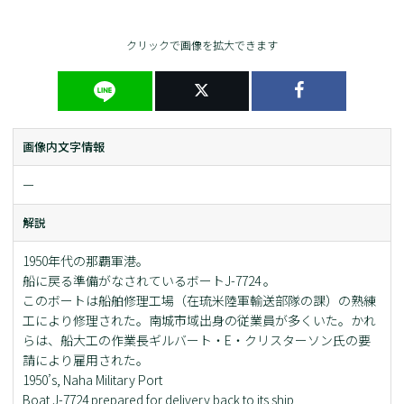
クリックで画像を拡大できます
画像内文字情報
ー
解説
1950年代の那覇軍港。
船に戻る準備がなされているボートJ-7724 。
このボートは船舶修理工場（在琉米陸軍輸送部隊の課）の熟練
工により修理された。南城市域出身の従業員が多くいた。かれ
らは、船大工の作業長ギルバート・E・クリスターソン氏の要
請により雇用された。
1950’s, Naha Military Port
Boat J-7724 prepared for delivery back to its ship