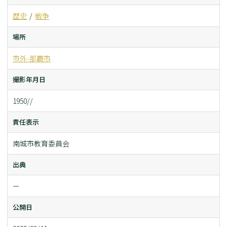
歴史
戦争
場所
市外-那覇市
撮影年月日
1950//
責任表示
南城市教育委員会
出典
ー
公開日