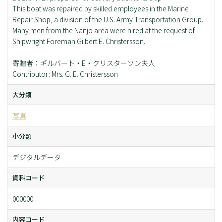
This boat was repaired by skilled employees in the Marine
Repair Shop, a division of the U.S. Army Transportation Group.
Many men from the Nanjo area were hired at the request of
Shipwright Foreman Gilbert E. Christersson.
寄贈者：ギルバート・E・クリスターソン夫人
Contributor: Mrs. G. E. Christersson
大分類
写真
小分類
デジタルデータ
資料コード
000000
内容コード