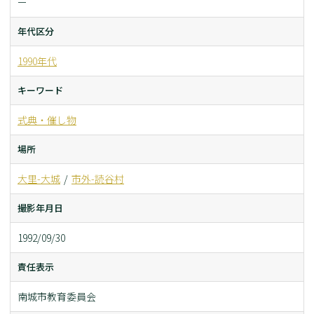
ー
年代区分
1990年代
キーワード
式典・催し物
場所
大里-大城
市外-読谷村
撮影年月日
1992/09/30
責任表示
南城市教育委員会