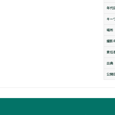
年代
キー
場所
撮影
責任
出典
公開