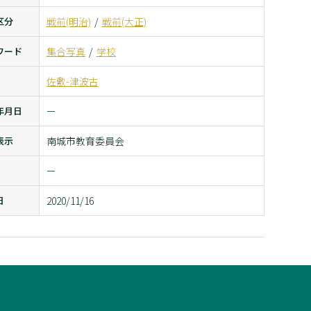
区分
戦前(明治)
戦前(大正)
ワード
集合写真
学校
佐敷-津波古
年月日
ー
表示
南城市教育委員会
ー
日
2020/11/16