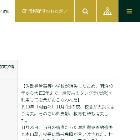
情報提供のおねがい
ド資料
内文字情
ー
【佐敷尋常高等小学校が消失したため、明治43
年から大正2年まで、津波古のタングラ(炭倉)を
利用して授業がおこなわれた】
1910年（明治43）11月7日の夜、校舎が火災によ
り消失。そのさい御真影、教育勅語も消失し
た。
11月25日、当日の宿直だった准訓導東恩納盛懋
と本山萬吉校長に懲戒免職が言い渡された。村