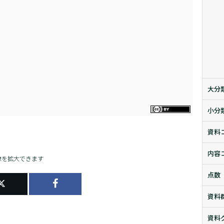
大分
小分
資料
内容
像を拡大できます
点数
資料
資料