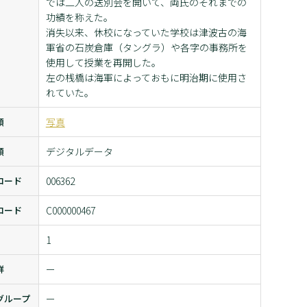
では二人の送別会を開いて、両氏のそれまでの
功績を称えた。
消失以来、休校になっていた学校は津波古の海
軍省の石炭倉庫（タングラ）や各字の事務所を
使用して授業を再開した。
左の桟橋は海軍によっておもに明治期に使用さ
れていた。
類
写真
類
デジタルデータ
コード
006362
コード
C000000467
1
群
ー
グループ
ー