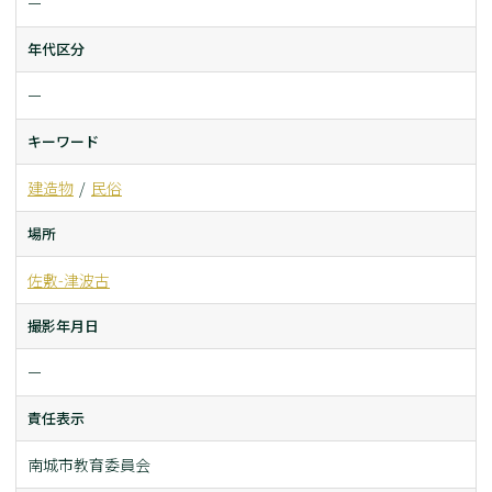
ー
年代区分
ー
キーワード
建造物
民俗
場所
佐敷-津波古
撮影年月日
ー
責任表示
南城市教育委員会