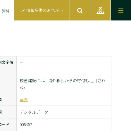
情報提供のおねがい
ド資料
内文字情
ー
校舎建設には、海外移民からの寄付も活用され
た。
類
写真
類
デジタルデータ
コード
006362