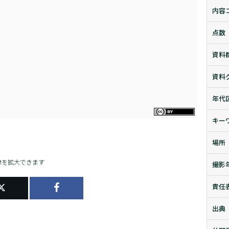
内容
点数
資料
資料
年代
キー
場所
像を拡大できます
撮影
責任
出典