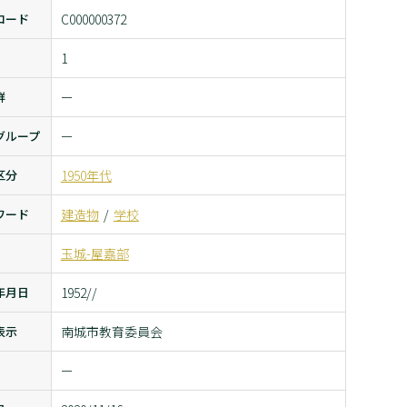
コード
C000000372
1
群
ー
グループ
ー
区分
1950年代
ワード
建造物
学校
玉城-屋嘉部
年月日
1952//
表示
南城市教育委員会
ー